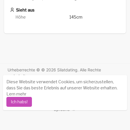
Sieht aus
Höhe
145cm
Urheberrechte © © 2026 Silatdating. Alle Rechte
vorbehalten.
Diese Website verwendet Cookies, um sicherzustellen,
Erfolgsgeschichten
-
Über uns
-
Bedingungen
-
dass Sie das beste Erlebnis auf unserer Website erhalten.
Datenschutz-Bestimmungen
-
Kontakt
-
FAQs
-
Lern mehr
Erstattung
-
Entwickler
-
Ich habs!
Sprache