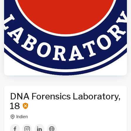
DNA Forensics Laboratory,
18
Indien