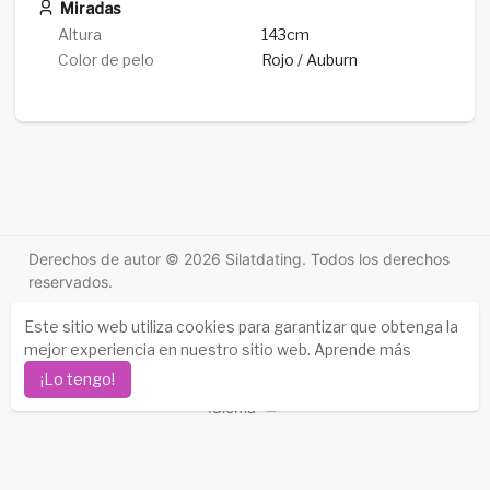
Miradas
Altura
143cm
Color de pelo
Rojo / Auburn
Derechos de autor © 2026 Silatdating. Todos los derechos
reservados.
Historias de éxito
-
Sobre nosotros
-
Condiciones
-
Este sitio web utiliza cookies para garantizar que obtenga la
Política de privacidad
-
Contacto
-
Preguntas frecuentes
mejor experiencia en nuestro sitio web.
Aprende más
-
Reembolso
-
Desarrolladores
-
¡Lo tengo!
Idioma