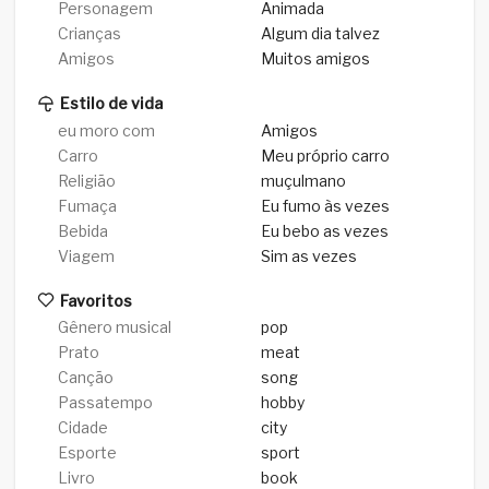
Personagem
Animada
Crianças
Algum dia talvez
Amigos
Muitos amigos
Estilo de vida
eu moro com
Amigos
Carro
Meu próprio carro
Religião
muçulmano
Fumaça
Eu fumo às vezes
Bebida
Eu bebo as vezes
Viagem
Sim as vezes
Favoritos
Gênero musical
pop
Prato
meat
Canção
song
Passatempo
hobby
Cidade
city
Esporte
sport
Livro
book