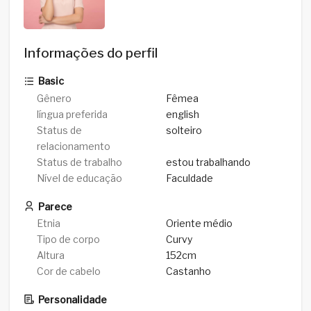
Informações do perfil
Basic
Gênero
Fêmea
língua preferida
english
Status de
solteiro
relacionamento
Status de trabalho
estou trabalhando
Nível de educação
Faculdade
Parece
Etnia
Oriente médio
Tipo de corpo
Curvy
Altura
152cm
Cor de cabelo
Castanho
Personalidade