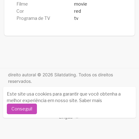
Filme
movie
Cor
red
Programa de TV
tv
direito autoral © 2026 Silatdating. Todos os direitos
reservados.
Histórias de sucesso
-
Sobre nós
-
Termos
-
Este site usa cookies para garantir que você obtenha a
Política de Privacidade
-
Contato
-
Perguntas frequentes
melhor experiência em nosso site.
Saber mais
-
Reembolso
-
Desenvolvedores
-
Consegui!
Língua