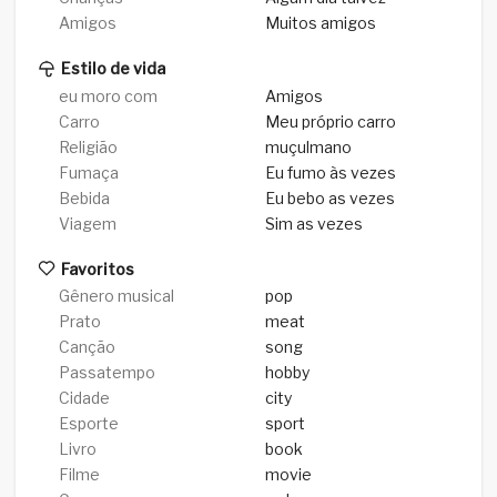
Amigos
Muitos amigos
Estilo de vida
eu moro com
Amigos
Carro
Meu próprio carro
Religião
muçulmano
Fumaça
Eu fumo às vezes
Bebida
Eu bebo as vezes
Viagem
Sim as vezes
Favoritos
Gênero musical
pop
Prato
meat
Canção
song
Passatempo
hobby
Cidade
city
Esporte
sport
Livro
book
Filme
movie