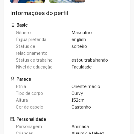
Informações do perfil
Basic
Gênero
Masculino
língua preferida
english
Status de
solteiro
relacionamento
Status de trabalho
estou trabalhando
Nível de educação
Faculdade
Parece
Etnia
Oriente médio
Tipo de corpo
Curvy
Altura
152cm
Cor de cabelo
Castanho
Personalidade
Personagem
Animada
Crianças
Algum dia talvez